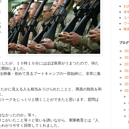
０
お
ま
全
く
ユ
し
ワ
り
映
い
ブログ
►
20
►
20
着
ましたが、１０時１０分にはほぼ座席がうまつたので、待た
►
20
に開始しました。
►
20
映像・初めて見るブートキャンプの一部始終に、非常に集
►
20
►
20
たかに見える人も相当みうけられたことと、満員の熱気を和
▼
20
ス。
►
トークをじっくりと聴くことができたと思います。質問は
►
►
なかったのか』等々。
▼
ニがいたこと等々と笑いを誘いながら、軍隊教育とは『人
をわかりやすく回答してくれました。