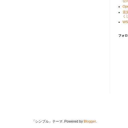
公
Ope
震
く
WS
フォロ
「シンプル」テーマ. Powered by
Blogger
.