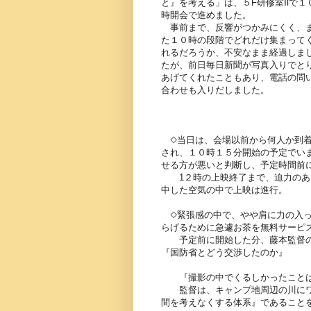
と』を考える」は、５F研修室Ⅱで１
時開会で進めました。
事前まで、反響がつかみにくく、
た１０時の段階でどれだけ集まって
れるだろうか、不安なまま経過しま
たが、前日毎日新聞が写真入りでと
あげてくれたこともあり、電話の問
合わせも入りだしました。
◇当日は、会場以前から何人か到
され、１０時１５分開始の予定でい
せる方が悪いと判断し、予定時間前
1２時の上映終了まで、迫力のある
中した空気の中で上映は進行。
◇緊張感の中で、やや肩に力の入っ
らげるために急遽お茶を無料サーピ
予定前に開始した分、藤本監督の
『国防省とどう交渉したのか』
『撮影の中でくるしかったことは
監督は、キャンプ地周辺の川にワ
間を考えなくする体系』であること