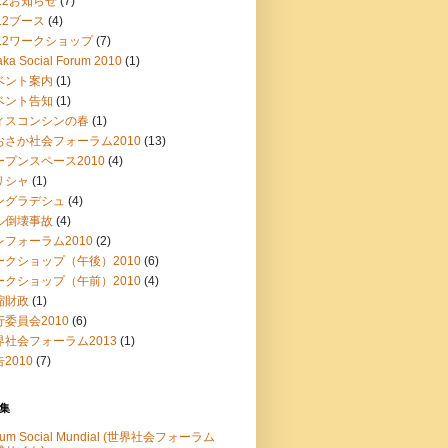
12お知らせ
(7)
12ブース
(4)
012ワークショップ
(7)
ka Social Forum 2010
(1)
ベント案内
(1)
ベント告知
(1)
ィスコンシンの春
(1)
おさか社会フォーラム2010
(13)
ープンスペース2010
(4)
リシャ
(1)
ングラデシュ
(4)
ル倒壊事故
(4)
レフォーラム2010
(2)
ークショップ（午後）2010
(6)
ークショップ（午前）2010
(4)
縮財政
(1)
行委員会2010
(6)
界社会フォーラム2013
(1)
2010
(7)
集
rum Social Mundial (世界社会フォーラム