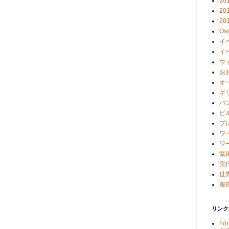
20
20
2
Osa
イ
イ
ウ
お
オ
ギ
バ
ビ
プ
ワ
ワ
緊
実
世
報告
リンク
Fó