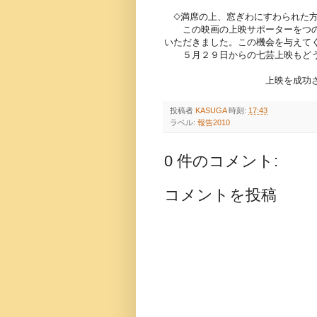
◇満席の上、窓ぎわにすわられた方
この映画の上映サポーターをつの
いただきました。この機会を与えて
５月２９日からの七芸上映もどう
上映を成功させる会
投稿者
KASUGA
時刻:
17:43
ラベル:
報告2010
0 件のコメント:
コメントを投稿