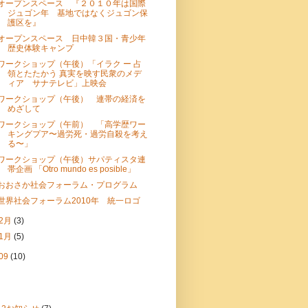
オープンスペース 『２０１０年は国際
ジュゴン年 基地ではなくジュゴン保
護区を』
オープンスペース 日中韓３国・青少年
歴史体験キャンプ
ワークショップ（午後）「イラク ー 占
領とたたかう 真実を映す民衆のメデ
ィア サナテレビ」上映会
ワークショップ（午後） 連帯の経済を
めざして
ワークショップ（午前） 「高学歴ワー
キングプア〜過労死・過労自殺を考え
る〜」
ワークショップ（午後）サパティスタ連
帯企画 「Otro mundo es posible」
おおさか社会フォーラム・プログラム
世界社会フォーラム2010年 統一ロゴ
2月
(3)
1月
(5)
09
(10)