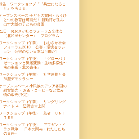
報告 ワークショツプ「『兵士になるこ
と』を考える」
オープンスペース 子どもの貧困・もうひ
とつの教育は可能だ！ 新勤評が生み
出す大阪の子どもの貧困
21日 おおさか社会フォーラム全体会
（北区民センター） プログラム
ワークショップ（午前） おおさか社会
フォーラム2010’ 公害・環境セッシ
ョン 公害のない日本は可能だ!
ワークショップ（午後） 「グローバリ
ゼーションと気候変動・生物多様性〜
南の主張・北の責任」
ワークショップ（午前） 社学連携と参
加型デモクラシー
オープンスペース 小民族のアジア各国の
雑貨販売・ お茶・コーヒーなど飲み
物の販売(予定）
ワークショップ（午前） リングリング
ナイト ４ 辺野古☆上関
ワークショップ（午後） 若者 ＵＮＩ
ＴＥ!!
ワークショップ（午後） アフガン・イ
ラク戦争 −日本の関与・わたしたち
の責任−