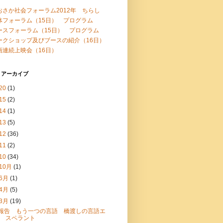
おさか社会フォーラム2012年 ちらし
体フォーラム（15日） プログラム
ースフォーラム（15日） プログラム
ークショップ及びブースの紹介（16日）
画連続上映会（16日）
 アーカイブ
20
(1)
15
(2)
14
(1)
13
(5)
12
(36)
11
(2)
10
(34)
10月
(1)
6月
(1)
4月
(5)
3月
(19)
報告 もう一つの言語 橋渡しの言語エ
スペラント