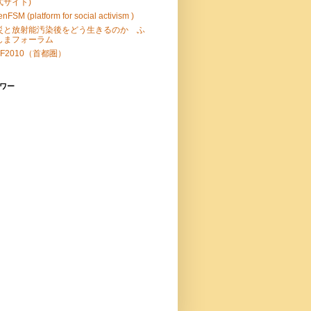
式サイト)
nFSM (platform for social activism )
災と放射能汚染後をどう生きるのか ふ
しまフォーラム
F2010（首都圏）
ワー