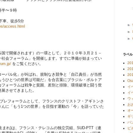
時半〜９時
車、徒歩5分
►
ges/access.html
►
►
各国で開催されます）の一環として、２０１０年３月２１－
ラベル
か社会フォーラム」を開催します。すでに準備が始まってい
20
rum.jp/
をご覧ください。
20
ローバル化」が叫ばれ、規制なき競争と「自己責任」が当然
2
もうひとつの世界は可能だ」を合言葉にブラジル・ポルトア
Osa
会フォーラムは戦争と貧困、差別と排除、環境破壊と闘う世
イ
発展させてきました。
イ
ウ
回プレフォーラムとして、フランスのクリストフ・アギトンさ
お
さんに「もう1つの世界」を目指す運動の「今」を語っていた
オ
ギ
バ
生まれ)は、フランス・テレコムの独立労組、SUD-PTT（連
ビ