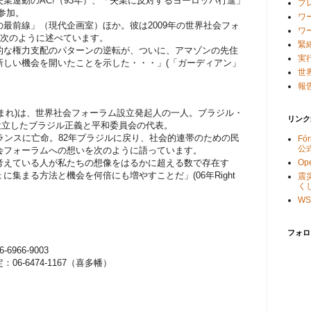
業運動のAC!（93年）、「失業に反対するヨーロッパ行進」
プ
に参加。
ワ
最前線」（現代企画室）ほか。彼は2009年の世界社会フォ
ワ
、次のように述べています。
緊
な権力支配のパターンの逆転が、ついに、アマゾンの先住
実
新しい機会を開いたことを示した・・・」(「ガーディアン」
世
報告
年生まれ)は、世界社会フォーラム設立発起人の一人。ブラジル・
リンク
設立したブラジル正義と平和委員会の代表。
ランスに亡命。82年ブラジルに戻り、社会的連帯のための民
Fó
公
会フォーラムへの想いを次のように語っています。
Ope
えている人が私たちの想像をはるかに超える数で存在す
集まる方法と機会を何倍にも増やすことだ」(06年Right
震
く
。
WS
フォロ
66-9003
6474-1167（喜多幡）