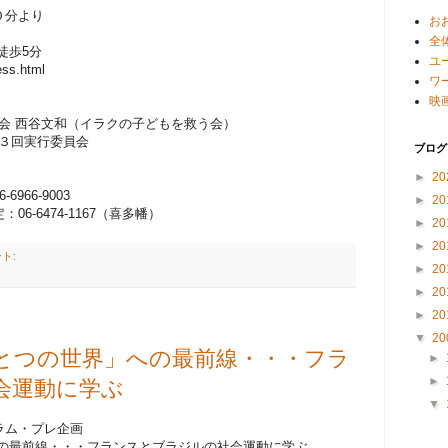
０分より
お
全
徒歩5分
ユ
ess.html
ワ
映
告会 西谷文和（イラクの子どもを救う会）
第３回実行委員会
ブログ
►
20
66-9003
►
20
6474-1167（喜多幡）
►
20
►
20
ント:
►
20
►
20
►
20
▼
20
ひとつの世界」への最前線・・・フラ
►
►
会運動に学ぶ
▼
ラム・プレ企画
への最前線・・・フランスとブラジルの社会運動に学ぶ