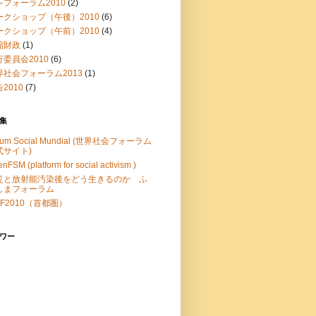
レフォーラム2010
(2)
ークショップ（午後）2010
(6)
ークショップ（午前）2010
(4)
縮財政
(1)
行委員会2010
(6)
界社会フォーラム2013
(1)
2010
(7)
集
rum Social Mundial (世界社会フォーラム
式サイト)
nFSM (platform for social activism )
災と放射能汚染後をどう生きるのか ふ
しまフォーラム
F2010（首都圏）
ワー