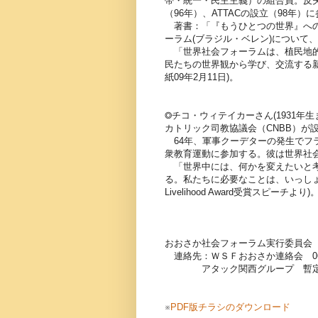
帯・統一・民主主義）の組合員。反失
（96年）、ATTACの設立（98年）
著書：「『もうひとつの世界』への
ーラム(ブラジル・ベレン)について
「世界社会フォーラムは、植民地的
民たちの世界観から学び、交流する
紙09年2月11日)。
◎チコ・ウィテイカーさん(1931
カトリック司教協議会（CNBB）が
64年、軍事クーデターの発生でフ
衆教育運動に参加する。彼は世界社
「世界中には、何かを変えたいと考
る。私たちに必要なことは、いっしょに
Livelihood Award受賞スピーチより)
おおさか社会フォーラム実行委員会
連絡先：ＷＳＦおおさか連絡会 06-69
アタック関西グループ 暫定：06-
※
PDF版チラシのダウンロード