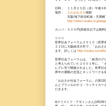
日時： １１月２５日（水）午後６
場所：
エルおおさか
南館
京阪/地下鉄谷町線・天満橋下
http://www.l-osaka.or.jp/pa
カンパ：５００円(高校生以下は無料)
☆☆☆
世界社会フォーラム２０１０（世界
２２日に大阪経済大学で、「おおさ
ます。詳しくは
http://osaka.socialfo
世界社会フォーラムは、「経済のグ
と考えられていた２００１年に、「
レグレ市で開催されました。世界社
界中の運動の交流とネットワークを
「おおさか社会フォーラム」の第1
んとブラジルのチコ・ウィテイカー
だきます。
◎クリストフ・アギトンさん(1953年