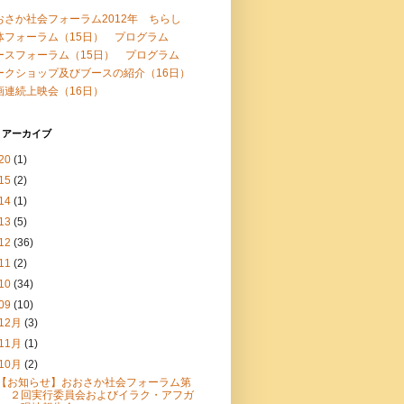
おさか社会フォーラム2012年 ちらし
体フォーラム（15日） プログラム
ースフォーラム（15日） プログラム
ークショップ及びブースの紹介（16日）
画連続上映会（16日）
 アーカイブ
20
(1)
15
(2)
14
(1)
13
(5)
12
(36)
11
(2)
10
(34)
09
(10)
12月
(3)
11月
(1)
10月
(2)
【お知らせ】おおさか社会フォーラム第
２回実行委員会およびイラク・アフガ