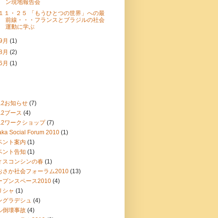
ン現地報告会
１１・２５ 「もうひとつの世界」への最
前線・・・フランスとブラジルの社会
運動に学ぶ
9月
(1)
8月
(2)
6月
(1)
12お知らせ
(7)
12ブース
(4)
012ワークショップ
(7)
ka Social Forum 2010
(1)
ベント案内
(1)
ベント告知
(1)
ィスコンシンの春
(1)
おさか社会フォーラム2010
(13)
ープンスペース2010
(4)
リシャ
(1)
ングラデシュ
(4)
ル倒壊事故
(4)