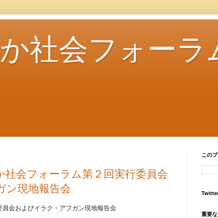
さか社会フォーラ
このブ
か社会フォーラム第２回実行委員会
ガン現地報告会
Twitte
委員会およびイラク・アフガン現地報告会
重要な