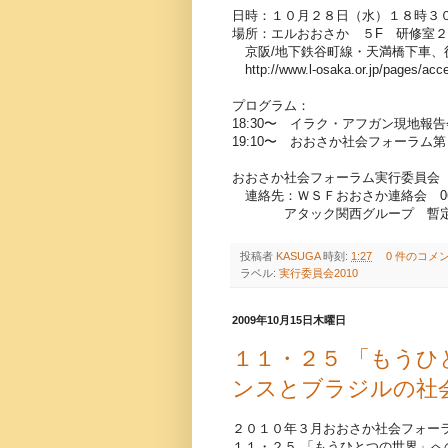
日時：１０月２８日（水）１８時３
場所：エルおおさか ５F 研修室２
京阪/地下鉄谷町線・天満橋下車、
http://www.l-osaka.or.jp/pages/acc
プログラム：
18:30〜 イラク・アフガン現地報
19:10〜 おおさか社会フォーラム
おおさか社会フォーラム実行委員会
連絡先：ＷＳＦおおさか連絡会 06-69
アタック関西グループ 暫定：06-
投稿者
KASUGA
時刻:
1:27
0 件のコメ
ラベル:
実行委員会2010
2009年10月15日木曜日
１１・２５ 「もう
ンスとブラジルの社
２０１０年３月おおさか社会フォー
１１・２５ 「もうひとつの世界」