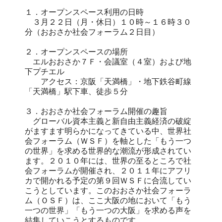
１．オープンスペース利用の日時
３月２２日（月・休日）１０時～１６時３０
分（おおさか社会フォーラム２日目）
２．オープンスペースの場所
エルおおさか７Ｆ・会議室（４室）および地
下プチエル
アクセス：京阪「天満橋」・地下鉄谷町線
「天満橋」駅下車、徒歩５分
３．おおさか社会フォーラム開催の趣旨
グローバル資本主義と新自由主義経済の破綻
がますます明らかになってきている中、世界社
会フォーラム（ＷＳＦ）を軸とした「もう一つ
の世界」を求める世界的な潮流が形成されてい
ます。２０１０年には、世界の至るところで社
会フォーラムが開催され、２０１１年にアフリ
カで開かれる予定の第９回ＷＳＦに合流してい
こうとしています。このおおさか社会フォーラ
ム（ＯＳＦ）は、ここ大阪の地において「もう
一つの世界」「もう一つの大阪」を求める声を
結集していこうとするものです。