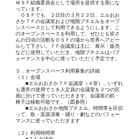
ＷＳＦ組織委員会として場所を提供する形にな
っています。
ＯＳＦでも、２日目の３月２２日、エルおお
さか７Ｆの会議室および地階プチエルをオープ
ンスペースとして利用できるようにします。こ
のオープンスペースを利用して、ぜひとも皆さ
んの日頃の活動をＯＳＦの場から世界へアピー
ルして下さい。７Ｆ会議室は主に、展示・販売
などに使用していただき、地階プチエルはパフ
ォーマンスを中心に使っていただく予定です。
５．オープンスペース利用募集の詳細
（１）会場
■エルおおさか７Ｆ会議室（４室）。いずれ
も通常の使用で１８人定員の会議室を２つの区
画に分けて使っていただきます。会議室の机・
椅子は移動可能です。（図参照）
■エルおおさか地階プチエル。時間帯を区切
って、歌・楽器演奏・踊り・劇などのパフォー
マンスに使っていただきます
（２）利用時間帯