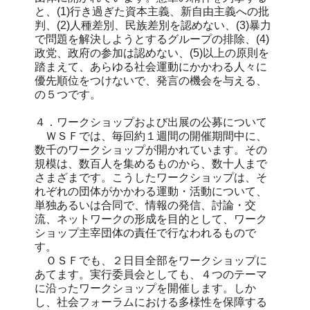
と、(1)行き過ぎた資本主義、新自由主義への批
判、(2)人種差別、民族差別を認めない、(3)暴力
で問題を解決しようとするグループの排除、(4)
政党、政府の参加は認めない、(5)以上の原則を
踏まえて、あらゆる社会運動にかかわる人々に
優先順位をつけないで、発言の機会を与える、
の５つです。
４．ワークショップおよび出展の公募について
ＷＳＦでは、毎回約１週間の開催期間中に、
数千のワークショップが開かれています。その
規模は、数百人を集めるものから、数十人まで
さまざまです。こうしたワークショップは、そ
れぞれの団体がかかわる運動・活動について、
単独あるいは合同で、情報の発信、討論・交
流、ネットワークの形成を目的として、ワーク
ショップ主宰団体の責任で行なわれるもので
す。
ＯＳＦでも、２日目全部をワークショップに
あてます。実行委員会としても、４つのテーマ
に沿ったワークショップを開催します。しか
し、社会フォーラムにおける多様性を保障する