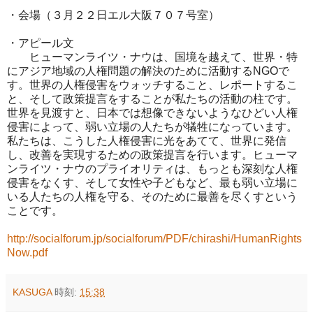
・会場（３月２２日エル大阪７０７号室）
・アピール文
ヒューマンライツ・ナウは、国境を越えて、世界・特
にアジア地域の人権問題の解決のために活動するNGOで
す。世界の人権侵害をウォッチすること、レポートするこ
と、そして政策提言をすることが私たちの活動の柱です。
世界を見渡すと、日本では想像できないようなひどい人権
侵害によって、弱い立場の人たちが犠牲になっています。
私たちは、こうした人権侵害に光をあてて、世界に発信
し、改善を実現するための政策提言を行います。ヒューマ
ンライツ・ナウのプライオリティは、もっとも深刻な人権
侵害をなくす、そして女性や子どもなど、最も弱い立場に
いる人たちの人権を守る、そのために最善を尽くすという
ことです。
http://socialforum.jp/socialforum/PDF/chirashi/HumanRights
Now.pdf
KASUGA
時刻:
15:38