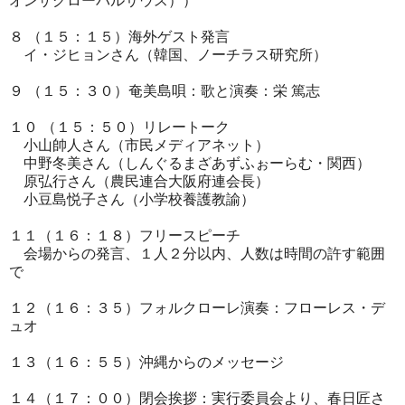
オンザグローバルサウス））
８ （１５：１５）海外ゲスト発言
イ・ジヒョンさん（韓国、ノーチラス研究所）
９ （１５：３０）奄美島唄：歌と演奏：栄 篤志
１０ （１５：５０）リレートーク
小山帥人さん（市民メディアネット）
中野冬美さん（しんぐるまざあずふぉーらむ・関西）
原弘行さん（農民連合大阪府連会長）
小豆島悦子さん（小学校養護教諭）
１１（１６：１８）フリースピーチ
会場からの発言、１人２分以内、人数は時間の許す範囲
で
１２（１６：３５）フォルクローレ演奏：フローレス・デ
ュオ
１３（１６：５５）沖縄からのメッセージ
１４（１７：００）閉会挨拶：実行委員会より、春日匠さ