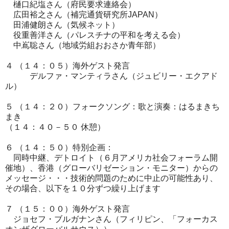
樋口紀塩さん（府民要求連絡会）
広田裕之さん（補完通貨研究所JAPAN）
田浦健朗さん（気候ネット）
役重善洋さん（パレスチナの平和を考える会）
中嶌聡さん（地域労組おおさか青年部）
４ （１４：０５）海外ゲスト発言
デルファ・マンティラさん（ジュビリー・エクアド
ル）
５ （１４：２０）フォークソング：歌と演奏：はるまきち
まき
（１４：４０－５０ 休憩）
６ （１４：５０）特別企画：
同時中継、デトロイト（６月アメリカ社会フォーラム開
催地）、香港（グローバリゼーション・モニター）からの
メッセージ・・・技術的問題のために中止の可能性あり、
その場合、以下を１０分ずつ繰り上げます
７ （１５：００）海外ゲスト発言
ジョセフ・ブルガナンさん（フィリピン、「フォーカス