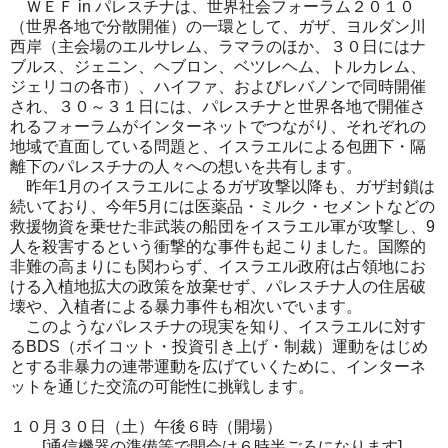
ＷＥＦ in パレスチナは、世界社会フォーラム２０１０
（世界各地で分散開催）の一環として、ガザ、ヨルダン川
西岸（主会場のエルサレム、ラマラのほか、３０日にはナ
ブルス、ジェニン、ヘブロン、ベツレヘム、トルカレム、
ジェリコの各市）、ハイファ、およびレバノンで同時開催
され、３０～３１日には、パレスチナと世界各地で開催さ
れるフォーラムがインターネットでつながり、それぞれの
地域で直面している問題と、イスラエルによる包囲下・隔
離下のパレスチナの人々への想いを共有します。
昨年1月のイスラエルによるガザ攻撃以降も、ガザ封鎖は
続いており、今年5月には医薬品・ミルク・セメントなどの
救援物資を乗せた非武装の船団をイスラエル軍が攻撃し、9
人を殺害するという衝撃的な事件も起こりました。国際的
非難の高まりにも関わらず、イスラエル政府は占領地にお
ける入植地拡大の政策を放棄せず、パレスチナ人の住居破
壊や、入植者による暴力事件も相次いでいます。
このようなパレスチナの現実を知り、イスラエルに対す
るBDS（ボイコット・投資引き上げ・制裁）運動をはじめ
とする非暴力の連帯運動を広げていくために、インターネ
ットを通じた交流の可能性に挑戦します。
１０月３０日（土）午後６時（開場）
[通信機器の準備等で開会は６時半ごろになります]