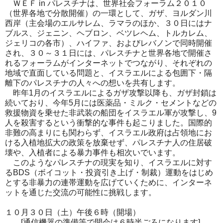
ＷＥＦ in パレスチナは、世界社会フォーラム２０１０
（世界各地で分散開催）の一環として、ガザ、ヨルダン川
西岸（主会場のエルサレム、ラマラのほか、３０日にはナ
ブルス、ジェニン、ヘブロン、ベツレヘム、トルカレム、
ジェリコの各市）、ハイファ、およびレバノンで同時開催
され、３０～３１日には、パレスチナと世界各地で開催さ
れるフォーラムがインターネットでつながり、それぞれの
地域で直面している問題と、イスラエルによる包囲下・隔
離下のパレスチナの人々への想いを共有します。
昨年1月のイスラエルによるガザ攻撃以降も、ガザ封鎖は
続いており、今年5月には医薬品・ミルク・セメントなどの
救援物資を乗せた非武装の船団をイスラエル軍が攻撃し、9
人を殺害するという衝撃的な事件も起こりました。国際的
非難の高まりにも関わらず、イスラエル政府は占領地にお
ける入植地拡大の政策を放棄せず、パレスチナ人の住居破
壊や、入植者による暴力事件も相次いでいます。
このようなパレスチナの現実を知り、イスラエルに対す
るBDS（ボイコット・投資引き上げ・制裁）運動をはじめ
とする非暴力の連帯運動を広げていくために、インターネ
ットを通じた交流の可能性に挑戦します。
１０月３０日（土）午後６時（開場）
[通信機器の準備等で開会は６時半ごろになります]