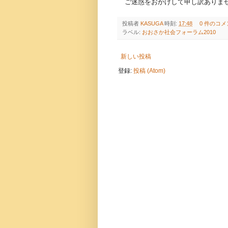
ご迷惑をおかけして申し訳ありませ
投稿者
KASUGA
時刻:
17:48
0 件のコメ
ラベル:
おおさか社会フォーラム2010
新しい投稿
登録:
投稿 (Atom)