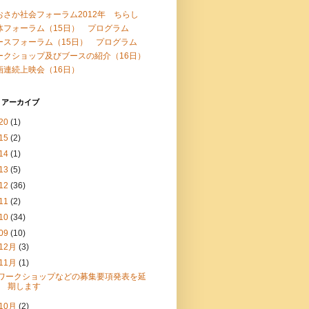
おさか社会フォーラム2012年 ちらし
体フォーラム（15日） プログラム
ースフォーラム（15日） プログラム
ークショップ及びブースの紹介（16日）
画連続上映会（16日）
 アーカイブ
20
(1)
15
(2)
14
(1)
13
(5)
12
(36)
11
(2)
10
(34)
09
(10)
12月
(3)
11月
(1)
ワークショップなどの募集要項発表を延
期します
10月
(2)