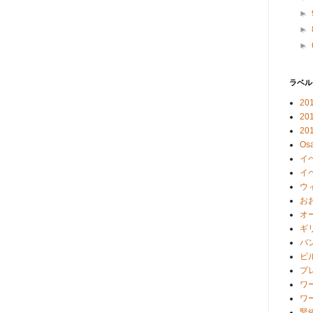
►
►
►
ラベル
20
20
2
Osa
イ
イ
ウ
お
オ
ギ
バ
ビ
プ
ワ
ワ
緊