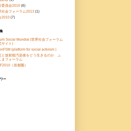
行委員会2010
(6)
界社会フォーラム2013
(1)
2010
(7)
集
rum Social Mundial (世界社会フォーラム
式サイト)
nFSM (platform for social activism )
災と放射能汚染後をどう生きるのか ふ
しまフォーラム
F2010（首都圏）
ワー