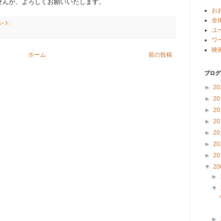
んが、よろしくお願いいたします。
お
全
ント:
ユ
ワ
映
ホーム
前の投稿
ブログ
►
20
►
20
►
20
►
20
►
20
►
20
►
20
▼
20
►
▼
►