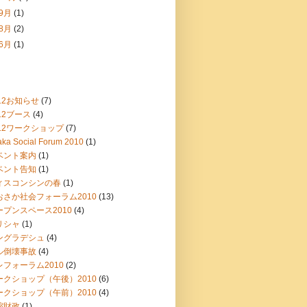
9月
(1)
8月
(2)
6月
(1)
12お知らせ
(7)
12ブース
(4)
012ワークショップ
(7)
ka Social Forum 2010
(1)
ベント案内
(1)
ベント告知
(1)
ィスコンシンの春
(1)
おさか社会フォーラム2010
(13)
ープンスペース2010
(4)
リシャ
(1)
ングラデシュ
(4)
ル倒壊事故
(4)
レフォーラム2010
(2)
ークショップ（午後）2010
(6)
ークショップ（午前）2010
(4)
縮財政
(1)