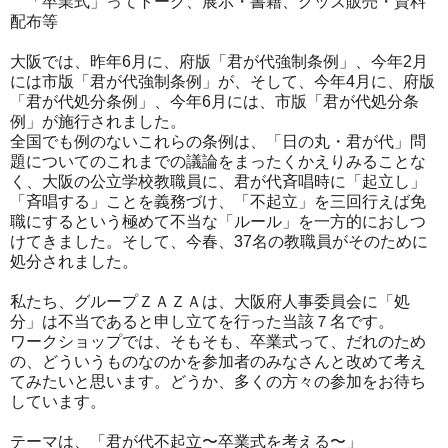
「卒業式」ってトーク、展示・書籍、グッズ販売・資料
配布等
大阪では、昨年6月に、府版「君が代強制条例」、今年2月
には市版「君が代強制条例」が、そして、今年4月に、府版
「君が代処分条例」、今年6月には、市版「君が代処分条
例」が施行されました。
全国でも例のないこれらの条例は、「日の丸・君が代」問
題についてのこれまでの議論をまったくかえりみることな
く、大阪の公立学校教職員に、君が代斉唱時に「起立し」
「斉唱する」ことを義務づけ、「不起立」を三回行えば免
職にするという極めて不当な「ルール」を一方的におしつ
けてきました。そして、今春、37名の教職員がそのために
処分されました。
私たち、グループＺＡＺＡは、大阪府人事委員会に「処
分」は不当であると申し立てを行った当該７名です。
ワークショップでは、そもそも、卒業式って、だれのため
の、どういうものなのかを参加者のみなさんと改めて考え
てみたいと思います。どうか、多くの方々の参加をお待ち
しています。
テーマは、「君が代不起立〜卒業式を考える〜」